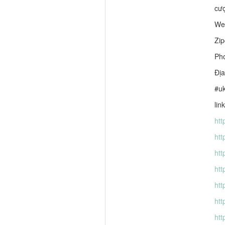
cượ
We
Zi
Ph
Địa
#u
li
htt
htt
htt
htt
htt
htt
htt